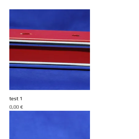
test 1
Prezzo
0,00 €